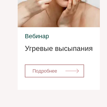
Вебинар
Угревые высыпания
⁣⁣⠀⁣⁣⠀Подробнее