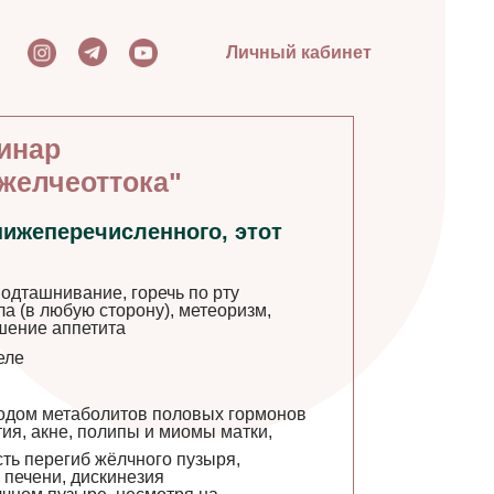
Личный кабинет
инар
желчеоттока"
нижеперечисленного, этот
одташнивание, горечь по рту
ла (в любую сторону), метеоризм,
шение аппетита
еле
одом метаболитов половых гормонов
ия, акне, полипы и миомы матки,
ть перегиб жёлчного пузыря,
 печени, дискинезия