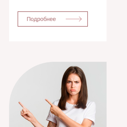
⁣⁣⠀⁣⁣⠀Подробнее