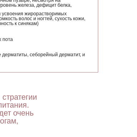
чном пузыре, несмотря на
ровень железа, дефицит белка,
м усвоения жирорастворимых
мкость волос и ногтей, сухость кожи,
ность к синякам)
х пота
 дерматиты, себорейный дерматит, и
 стратегии
питания.
дет очень
огам,