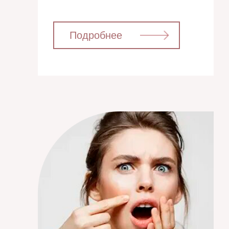
⁣⁣⠀⁣⁣⠀Подробнее