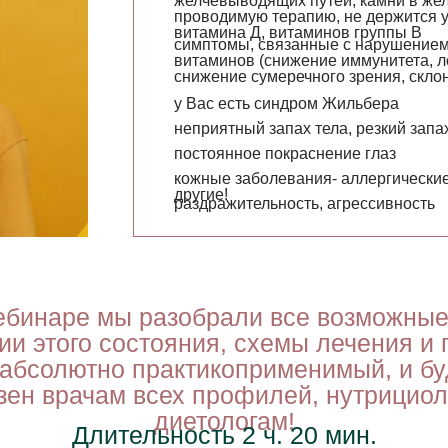
желчевыводящих путей, камни в жел
проводимую терапию, не держится у
витамина Д, витаминов группы В
симптомы, связанные с нарушение
витаминов (снижение иммунитета, ло
снижение сумеречного зрения, склон
у Вас есть синдром Жильбера
неприятный запах тела, резкий запа
постоянное покраснение глаз
кожные заболевания- аллергические
другие!
раздражительность, агрессивность
ебинаре мы разобрали все возможные
ии этого состояния, схемы лечения и 
абсолютно практикоприменимый, и бу
зен врачам всех профилей, нутрициол
диетологам!
Длительность 2 ч. 20 мин.