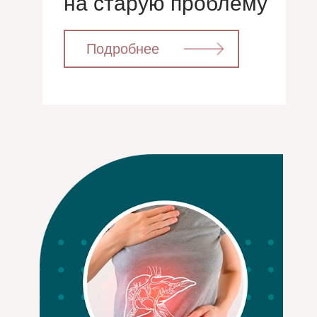
на старую проблему
⁣⁣⠀⁣⁣⠀Подробнее