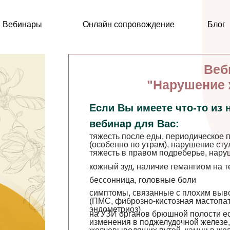
и Вебинары
Онлайн сопровождение
Блог
Веб
"Нарушение 
Если Вы имеете что-то из 
вебинар для Вас:
тяжесть после еды, периодическое п
(особенно по утрам), нарушение сту
тяжесть в правом подреберье, нару
кожный зуд, наличие гемангиом на т
бессонница, головные боли
симптомы, связанные с плохим выв
(ПМС, фиброзно-кистозная мастопат
эндометриоз)
на УЗИ органов брюшной полости ес
изменения в поджелудочной железе,