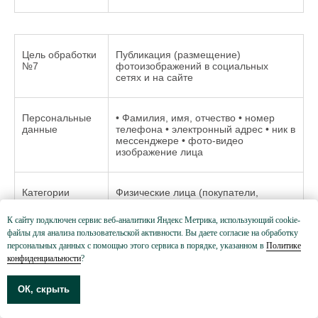
Цель обработки
Публикация (размещение)
№7
фотоизображений в социальных
сетях и на сайте
Персональные
• Фамилия, имя, отчество • номер
данные
телефона • электронный адрес • ник в
мессенджере • фото-видео
изображение лица
Категории
Физические лица (покупатели,
пользователей,
заказчики), заключившие или
данные которых
имеющие намерение заключить с
К сайту подключен сервис веб-аналитики Яндекс Метрика, использующий cookie-
обрабатываются
Оператором гражданско-правовой
файлы для анализа пользовательской активности. Вы даете согласие на обработку
договор купли-продажи товаров
персональных данных с помощью этого сервиса в порядке, указанном в
Политике
(услуг), представленных на Сайте. •
конфиденциальности
?
физические лица, изображение
которых могло быть зафиксировано в
ходе проведения мероприятий,
ОК, скрыть
организованных или совместно
проводимых с участием Оператора.