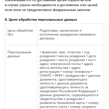
обезличиваются по достижении целей обработки или
в случае утраты необходимости в достижении этих целей,
если иное не предусмотрено федеральным законом.
6. Цели обработки персональных данных
Цель обработки
Подготовка, заключение и
№1
исполнение гражданско-правового
договора
Персональные
• фамилия, имя, отчество • год
данные
рождения • месяц рождения • дата
рождения • место рождения • пол •
адрес электронной почты • адрес
места жительства • адрес
регистрации • номер телефона •
СНИЛС • ИНН • гражданство • данные
документа, удостоверяющего
личность • данные документа,
удостоверяющего личность за
пределами Российской Федерации •
данные документа, содержащиеся в
свидетельстве о рождении •
реквизиты банковской карты • номер
расчетного счета • номер лицевого