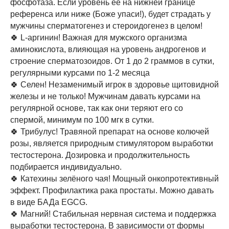
фосфотаза. Если уровень ее на нижней границе
референса или ниже (Боже упаси!), будет страдать у
мужчины сперматогенез и стероидогенез в целом!
🍀 L-аргинин! Важная для мужского организма
аминокислота, влияющая на уровень андрогенов и
строение сперматозоидов. От 1 до 2 граммов в сутки,
регулярными курсами по 1-2 месяца
🍀 Селен! Незаменимый игрок в здоровье щитовидной
железы и не только! Мужчинам давать курсами на
регулярной основе, так как они теряют его со
спермой, минимум по 100 мгк в сутки.
🍀 Трибулус! Травяной препарат на основе колючей
розы, является природным стимулятором выработки
тестостерона. Дозировка и продолжительность
подбирается индивидуально.
🍀 Катехины зелёного чая! Мощный онкопротективный
эффект. Профилактика рака простаты. Можно давать
в виде БАДа EGCG.
🍀 Магний! Стабильная нервная система и поддержка
выработки тестостерона. В зависимости от формы